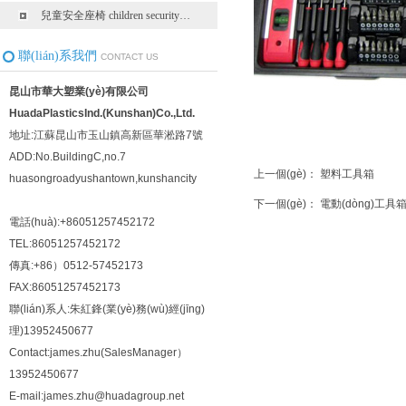
兒童安全座椅 children security…
聯(lián)系我們
CONTACT US
昆山市華大塑業(yè)有限公司
HuadaPlasticsInd.(Kunshan)Co.,Ltd.
地址:江蘇昆山市玉山鎮高新區華淞路7號
ADD:No.BuildingC,no.7
上一個(gè)：
塑料工具箱
huasongroadyushantown,kunshancity
下一個(gè)：
電動(dòng)工具
電話(huà):+86051257452172
TEL:86051257452172
傳真:+86）0512-57452173
FAX:86051257452173
聯(lián)系人:朱紅鋒(業(yè)務(wù)經(jīng)
理)13952450677
Contact:james.zhu(SalesManager）
13952450677
E-mail:james.zhu@huadagroup.net