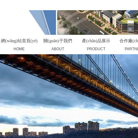
您好，歡迎來(lái)到昆山市華大塑業(yè)有限公司！
網(wǎng)站首頁(yè)
關(guān)于我們
產(chǎn)品展示
合作廠(ch
HOME
ABOUT
PRODUCT
PARTN