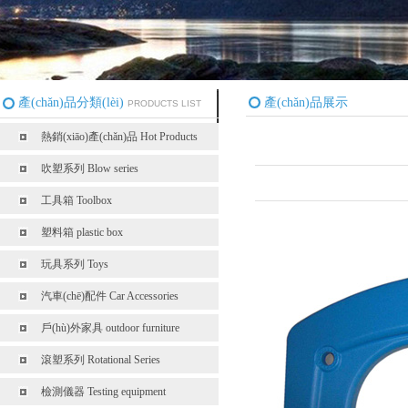
產(chǎn)品分類(lèi)
產(chǎn)品展示
PRODUCTS LIST
熱銷(xiāo)產(chǎn)品 Hot Products
吹塑系列 Blow series
工具箱 Toolbox
塑料箱 plastic box
玩具系列 Toys
汽車(chē)配件 Car Accessories
戶(hù)外家具 outdoor furniture
滾塑系列 Rotational Series
檢測儀器 Testing equipment