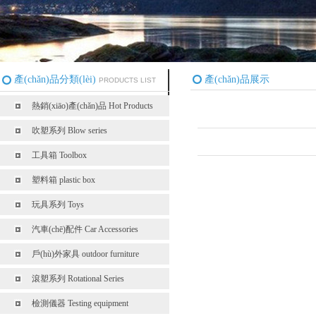
產(chǎn)品分類(lèi)
產(chǎn)品展示
PRODUCTS LIST
熱銷(xiāo)產(chǎn)品 Hot Products
吹塑系列 Blow series
工具箱 Toolbox
塑料箱 plastic box
玩具系列 Toys
汽車(chē)配件 Car Accessories
戶(hù)外家具 outdoor furniture
滾塑系列 Rotational Series
檢測儀器 Testing equipment