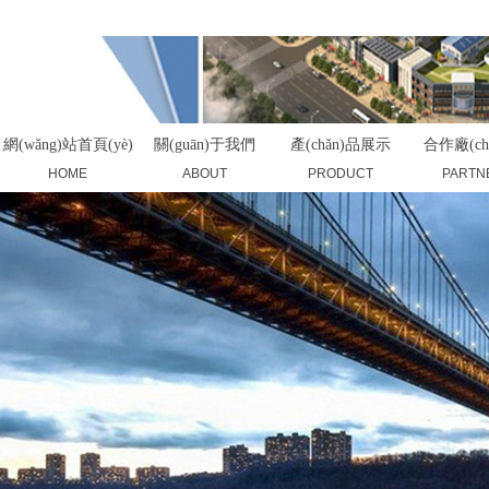
您好，歡迎來(lái)到昆山市華大塑業(yè)有限公司！
網(wǎng)站首頁(yè)
關(guān)于我們
產(chǎn)品展示
合作廠(ch
HOME
ABOUT
PRODUCT
PARTN