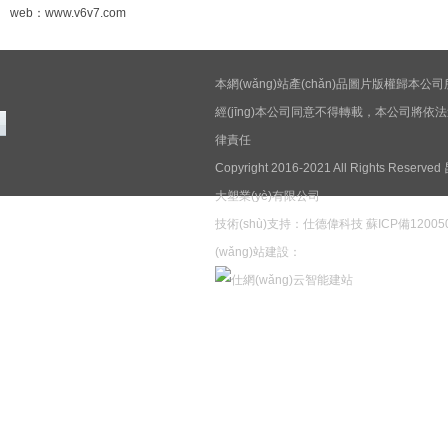
web：www.v6v7.com
本網(wǎng)站產(chǎn)品圖片版權歸本公司所
經(jīng)本公司同意不得轉載，本公司將
律責任
Copyright 2016-2021 All Rights Reserv
大塑業(yè)有限公司
技術(shù)支持：
仕德偉科技
蘇ICP備12005
(wǎng)站建設
：